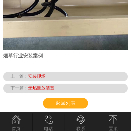
烟草行业安装案例
上一篇：
安装现场
下一篇：
无焰泄放装置
返回列表
首页
电话
联系
置顶